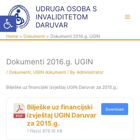
Skip
K
A
UDRUGA OSOBA S
to
a
r
Open toolbar
INVALIDITETOM
content
t
h
DARUVAR
e
i
Home
Dokumenti
Dokumenti 2016.g. UGIN
g
v
o
a
r
Dokumenti 2016.g. UGIN
i
j
/
Dokumenti
,
UGIN dokumenti
/ By
Administrator
e
Bilješke uz financijski izvještaj UGIN Daruvar za 2015.g.:
Bilješke uz financijski
Download
izvještaj UGIN Daruvar
za 2015.g.
1 file(s)
878.16 KB