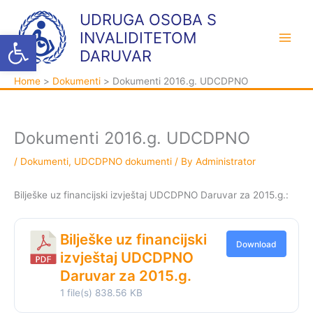
Skip
K
A
UDRUGA OSOBA S
to
a
r
Open toolbar
INVALIDITETOM
content
t
h
DARUVAR
e
i
Home
Dokumenti
Dokumenti 2016.g. UDCDPNO
g
v
o
a
r
Dokumenti 2016.g. UDCDPNO
i
j
/
Dokumenti
,
UDCDPNO dokumenti
/ By
Administrator
e
Bilješke uz financijski izvještaj UDCDPNO Daruvar za 2015.g.:
Bilješke uz financijski
Download
izvještaj UDCDPNO
Daruvar za 2015.g.
1 file(s)
838.56 KB