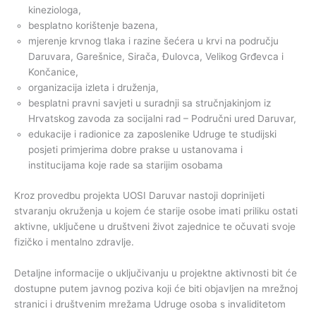
kineziologa,
besplatno korištenje bazena,
mjerenje krvnog tlaka i razine šećera u krvi na području
Daruvara, Garešnice, Sirača, Đulovca, Velikog Grđevca i
Končanice,
organizacija izleta i druženja,
besplatni pravni savjeti u suradnji sa stručnjakinjom iz
Hrvatskog zavoda za socijalni rad – Područni ured Daruvar,
edukacije i radionice za zaposlenike Udruge te studijski
posjeti primjerima dobre prakse u ustanovama i
institucijama koje rade sa starijim osobama
Kroz provedbu projekta UOSI Daruvar nastoji doprinijeti
stvaranju okruženja u kojem će starije osobe imati priliku ostati
aktivne, uključene u društveni život zajednice te očuvati svoje
fizičko i mentalno zdravlje.
Detaljne informacije o uključivanju u projektne aktivnosti bit će
dostupne putem javnog poziva koji će biti objavljen na mrežnoj
stranici i društvenim mrežama Udruge osoba s invaliditetom