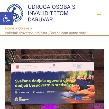
Skip
K
A
UDRUGA OSOBA S
to
a
r
Open toolbar
INVALIDITETOM
content
t
h
DARUVAR
e
i
Home
Objave
g
v
Početak provedbe projekta „Godine nam dobro stoje“
o
a
r
i
j
e