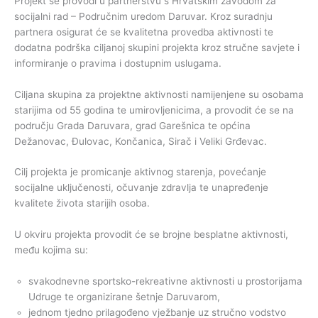
Projekt se provodi u partnerstvu s Hrvatskim zavodom za
socijalni rad – Područnim uredom Daruvar. Kroz suradnju
partnera osigurat će se kvalitetna provedba aktivnosti te
dodatna podrška ciljanoj skupini projekta kroz stručne savjete i
informiranje o pravima i dostupnim uslugama.
Ciljana skupina za projektne aktivnosti namijenjene su osobama
starijima od 55 godina te umirovljenicima, a provodit će se na
području Grada Daruvara, grad Garešnica te općina
Dežanovac, Đulovac, Končanica, Sirač i Veliki Grđevac.
Cilj projekta je promicanje aktivnog starenja, povećanje
socijalne uključenosti, očuvanje zdravlja te unapređenje
kvalitete života starijih osoba.
U okviru projekta provodit će se brojne besplatne aktivnosti,
među kojima su:
svakodnevne sportsko-rekreativne aktivnosti u prostorijama
Udruge te organizirane šetnje Daruvarom,
jednom tjedno prilagođeno vježbanje uz stručno vodstvo