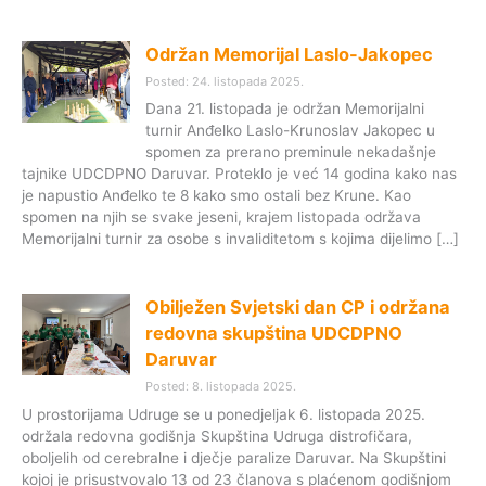
Održan Memorijal Laslo-Jakopec
Posted: 24. listopada 2025.
Dana 21. listopada je održan Memorijalni
turnir Anđelko Laslo-Krunoslav Jakopec u
spomen za prerano preminule nekadašnje
tajnike UDCDPNO Daruvar. Proteklo je već 14 godina kako nas
je napustio Anđelko te 8 kako smo ostali bez Krune. Kao
spomen na njih se svake jeseni, krajem listopada održava
Memorijalni turnir za osobe s invaliditetom s kojima dijelimo […]
Obilježen Svjetski dan CP i održana
redovna skupština UDCDPNO
Daruvar
Posted: 8. listopada 2025.
U prostorijama Udruge se u ponedjeljak 6. listopada 2025.
održala redovna godišnja Skupština Udruga distrofičara,
oboljelih od cerebralne i dječje paralize Daruvar. Na Skupštini
kojoj je prisustvovalo 13 od 23 članova s plaćenom godišnjom