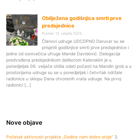
Obilježena godišnjica smrti prve
predsjednice
Posted: 13. veljače 2025.
Članovi udruge UDCDPNO Daruvar su se
prisjetili godišnjice smrti prve predsjednice i
jedne od osnivačica ufruge Mande Davidović. Delegacija
predvođena predsjednikom daliborom Kalenskim je u
ponedjeljak 09. veljače otišla odati počasti na Mandin grob a u
prostorijama udruge su se u ponedjeljak i četvrtak održale
radionice u sklopu Dana otvorenih vrata udruge. Na prvoj
radionici […]
Nove objave
Početak aktivnosti projekta „Godine nam dobro stoje“
3.