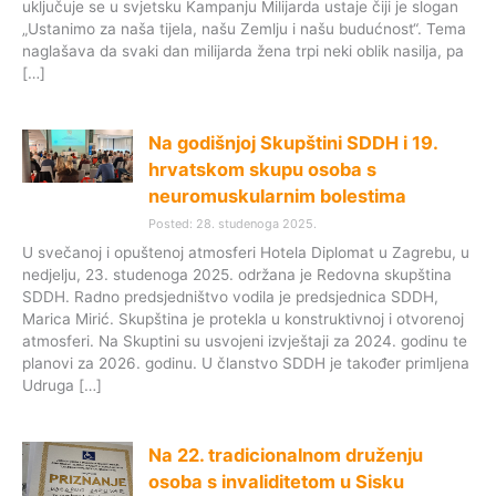
uključuje se u svjetsku Kampanju Milijarda ustaje čiji je slogan
„Ustanimo za naša tijela, našu Zemlju i našu budućnost“. Tema
naglašava da svaki dan milijarda žena trpi neki oblik nasilja, pa
[…]
Na godišnjoj Skupštini SDDH i 19.
hrvatskom skupu osoba s
neuromuskularnim bolestima
Posted: 28. studenoga 2025.
U svečanoj i opuštenoj atmosferi Hotela Diplomat u Zagrebu, u
nedjelju, 23. studenoga 2025. održana je Redovna skupština
SDDH. Radno predsjedništvo vodila je predsjednica SDDH,
Marica Mirić. Skupština je protekla u konstruktivnoj i otvorenoj
atmosferi. Na Skuptini su usvojeni izvještaji za 2024. godinu te
planovi za 2026. godinu. U članstvo SDDH je također primljena
Udruga […]
Na 22. tradicionalnom druženju
osoba s invaliditetom u Sisku