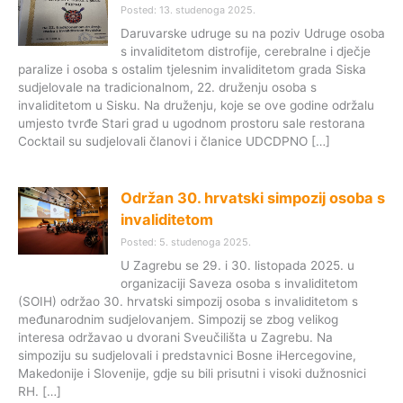
Posted: 13. studenoga 2025.
Daruvarske udruge su na poziv Udruge osoba
s invaliditetom distrofije, cerebralne i dječje
paralize i osoba s ostalim tjelesnim invaliditetom grada Siska
sudjelovale na tradicionalnom, 22. druženju osoba s
invaliditetom u Sisku. Na druženju, koje se ove godine održalu
umjesto tvrđe Stari grad u ugodnom prostoru sale restorana
Cocktail su sudjelovali članovi i članice UDCDPNO […]
Održan 30. hrvatski simpozij osoba s
invaliditetom
Posted: 5. studenoga 2025.
U Zagrebu se 29. i 30. listopada 2025. u
organizaciji Saveza osoba s invaliditetom
(SOIH) održao 30. hrvatski simpozij osoba s invaliditetom s
međunarodnim sudjelovanjem. Simpozij se zbog velikog
interesa održavao u dvorani Sveučilišta u Zagrebu. Na
simpoziju su sudjelovali i predstavnici Bosne iHercegovine,
Makedonije i Slovenije, gdje su bili prisutni i visoki dužnosnici
RH. […]