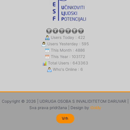
Users Today : 422
Users Yesterday : 595
This Month : 4886
This Year : 103172
Total Users : 643363
Who's Online : 6
Copyright © 2026 | UDRUGA OSOBA S INVALIDITETOM DARUVAR |
Sva prava pridržana | Design by
Goldy
Vrh