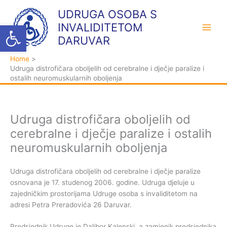
Skip
K
A
UDRUGA OSOBA S
to
a
r
Open toolbar
INVALIDITETOM
content
t
h
DARUVAR
e
i
Home
g
v
Udruga distrofičara oboljelih od cerebralne i dječje paralize i
o
a
ostalih neuromuskularnih oboljenja
r
i
j
Udruga distrofičara oboljelih od
e
cerebralne i dječje paralize i ostalih
neuromuskularnih oboljenja
Udruga distrofičara oboljelih od cerebralne i dječje paralize
osnovana je 17. studenog 2006. godine. Udruga djeluje u
zajedničkim prostorijama Udruge osoba s invaliditetom na
adresi Petra Preradovića 26 Daruvar.
Predsjednik Udruge je Dalibor Kalenski, a zamjenik predsjednika