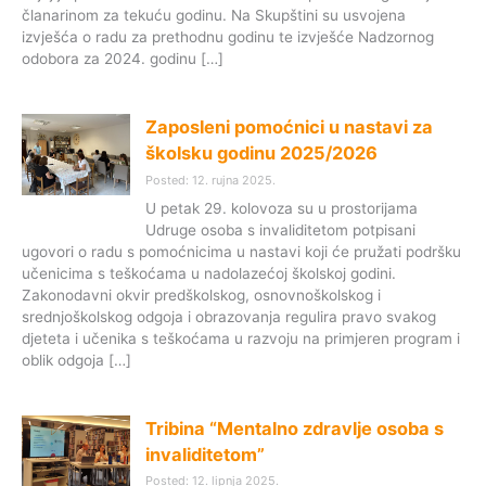
članarinom za tekuću godinu. Na Skupštini su usvojena
izvješća o radu za prethodnu godinu te izvješće Nadzornog
odobora za 2024. godinu […]
Zaposleni pomoćnici u nastavi za
školsku godinu 2025/2026
Posted: 12. rujna 2025.
U petak 29. kolovoza su u prostorijama
Udruge osoba s invaliditetom potpisani
ugovori o radu s pomoćnicima u nastavi koji će pružati podršku
učenicima s teškoćama u nadolazećoj školskoj godini.
Zakonodavni okvir predškolskog, osnovnoškolskog i
srednjoškolskog odgoja i obrazovanja regulira pravo svakog
djeteta i učenika s teškoćama u razvoju na primjeren program i
oblik odgoja […]
Tribina “Mentalno zdravlje osoba s
invaliditetom”
Posted: 12. lipnja 2025.