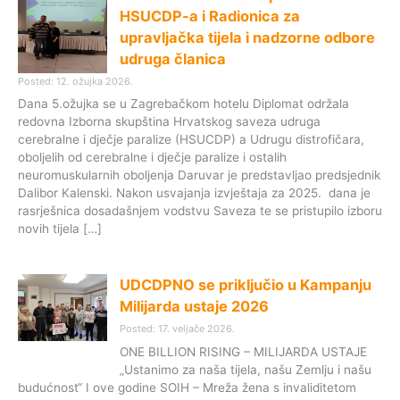
HSUCDP-a i Radionica za
upravljačka tijela i nadzorne odbore
udruga članica
Posted: 12. ožujka 2026.
Dana 5.ožujka se u Zagrebačkom hotelu Diplomat održala
redovna Izborna skupština Hrvatskog saveza udruga
cerebralne i dječje paralize (HSUCDP) a Udrugu distrofičara,
oboljelih od cerebralne i dječje paralize i ostalih
neuromuskularnih oboljenja Daruvar je predstavljao predsjednik
Dalibor Kalenski. Nakon usvajanja izvještaja za 2025. dana je
rasrješnica dosadašnjem vodstvu Saveza te se pristupilo izboru
novih tijela […]
UDCDPNO se priključio u Kampanju
Milijarda ustaje 2026
Posted: 17. veljače 2026.
ONE BILLION RISING – MILIJARDA USTAJE
„Ustanimo za naša tijela, našu Zemlju i našu
budućnost“ I ove godine SOIH – Mreža žena s invaliditetom