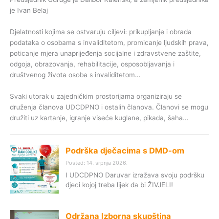
je Ivan Belaj
Djelatnosti kojima se ostvaruju ciljevi: prikupljanje i obrada
podataka o osobama s invaliditetom, promicanje ljudskih prava,
poticanje mjera unaprijeđenja socijalne i zdravstvene zaštite,
odgoja, obrazovanja, rehabilitacije, osposobljavanja i
društvenog života osoba s invaliditetom…
Svaki utorak u zajedničkim prostorijama organiziraju se
druženja članova UDCDPNO i ostalih članova. Članovi se mogu
družiti uz kartanje, igranje viseće kuglane, pikada, šaha…
Podrška dječacima s DMD-om
Posted: 14. srpnja 2026.
I UDCDPNO Daruvar izražava svoju podršku
djeci kojoj treba lijek da bi ŽIVJELI!
Održana Izborna skupština