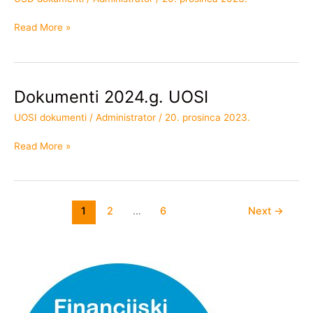
USD
Read More »
Dokumenti 2024.g. UOSI
Dokumenti
2024.g.
UOSI dokumenti
/
Administrator
/
20. prosinca 2023.
UOSI
Read More »
1
2
…
6
Next
→