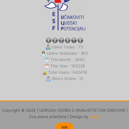
Users Today : 73
Users Yesterday : 802
This Month : 3942
This Year : 102228
Total Users : 642419
Who's Online : 12
Copyright © 2026 | UDRUGA OSOBA S INVALIDITETOM DARUVAR |
Sva prava pridržana | Design by
Goldy
Vrh