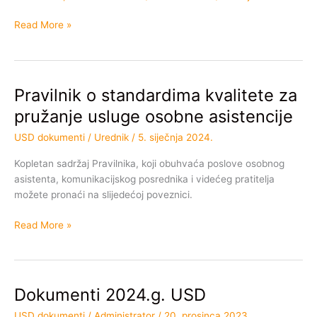
UGIN
Read More »
Pravilnik o standardima kvalitete za
Pravilnik
o
pružanje usluge osobne asistencije
standardima
USD dokumenti
/
Urednik
/
5. siječnja 2024.
kvalitete
za
Kopletan sadržaj Pravilnika, koji obuhvaća poslove osobnog
pružanje
asistenta, komunikacijskog posrednika i videćeg pratitelja
usluge
možete pronaći na slijedećoj poveznici.
osobne
asistencije
Read More »
Dokumenti 2024.g. USD
Dokumenti
2024.g.
USD dokumenti
/
Administrator
/
20. prosinca 2023.