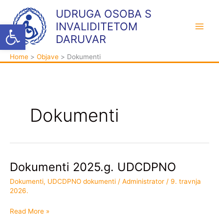
Skip
K
A
UDRUGA OSOBA S
to
a
r
Open toolbar
INVALIDITETOM
content
t
h
DARUVAR
e
i
Home
Objave
Dokumenti
g
v
o
a
r
i
Dokumenti
j
e
Dokumenti 2025.g. UDCDPNO
Dokumenti
2025.g.
Dokumenti
,
UDCDPNO dokumenti
/
Administrator
/
9. travnja
UDCDPNO
2026.
Read More »