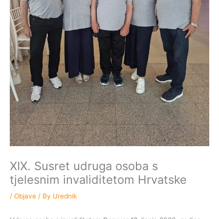
XIX. Susret udruga osoba s
tjelesnim invaliditetom Hrvatske
/
Objave
/ By
Urednik