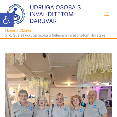
Skip
K
A
UDRUGA OSOBA S
to
a
r
Open toolbar
INVALIDITETOM
content
t
h
DARUVAR
e
i
Home
Objave
g
v
XIX. Susret udruga osoba s tjelesnim invaliditetom Hrvatske
o
a
r
i
j
e