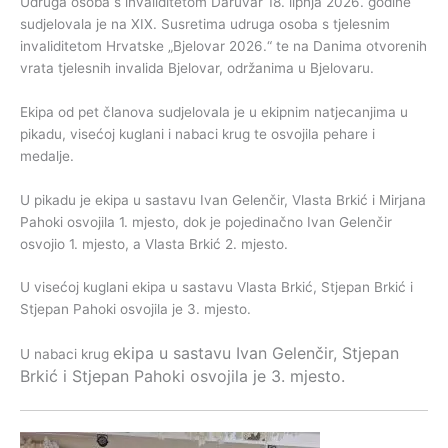
Udruga osoba s invaliditetom Daruvar 18. lipnja 2026. godine
sudjelovala je na XIX. Susretima udruga osoba s tjelesnim
invaliditetom Hrvatske „Bjelovar 2026.“ te na Danima otvorenih
vrata tjelesnih invalida Bjelovar, održanima u Bjelovaru.
Ekipa od pet članova sudjelovala je u ekipnim natjecanjima u
pikadu, visećoj kuglani i nabaci krug te osvojila pehare i
medalje.
U pikadu je ekipa u sastavu Ivan Gelenčir, Vlasta Brkić i Mirjana
Pahoki osvojila 1. mjesto, dok je pojedinačno Ivan Gelenčir
osvojio 1. mjesto, a Vlasta Brkić 2. mjesto.
U visećoj kuglani ekipa u sastavu Vlasta Brkić, Stjepan Brkić i
Stjepan Pahoki osvojila je 3. mjesto.
ekipa u sastavu
Ivan Gelenčir, Stjepan
U nabaci krug
Brkić i Stjepan Pahoki
osvojila je
3. mjesto
.