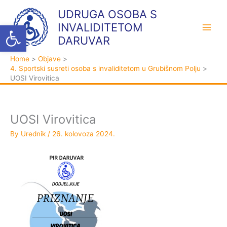
Skip
K
A
UDRUGA OSOBA S
to
a
r
Open toolbar
INVALIDITETOM
content
t
h
DARUVAR
e
i
Home
Objave
g
v
4. Sportski susreti osoba s invaliditetom u Grubišnom Polju
o
a
UOSI Virovitica
r
i
j
UOSI Virovitica
e
By
Urednik
/
26. kolovoza 2024.