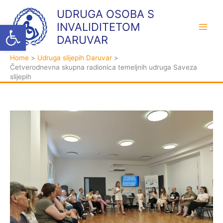
Skip
K
A
UDRUGA OSOBA S
to
a
r
Open toolbar
INVALIDITETOM
content
t
h
DARUVAR
e
i
Home
Udruga slijepih Daruvar
g
v
Četverodnevna skupna radionica temeljnih udruga Saveza
o
a
slijepih
r
i
j
e