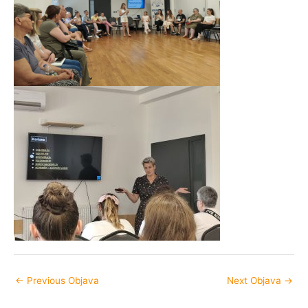
←
Previous Objava
Next Objava
→