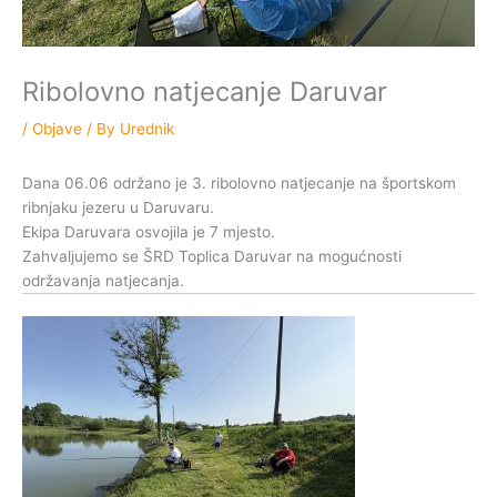
Ribolovno natjecanje Daruvar
/
Objave
/ By
Urednik
Dana 06.06 održano je 3. ribolovno natjecanje na športskom
ribnjaku jezeru u Daruvaru.
Ekipa Daruvara osvojila je 7 mjesto.
Zahvaljujemo se ŠRD Toplica Daruvar na mogućnosti
održavanja natjecanja.