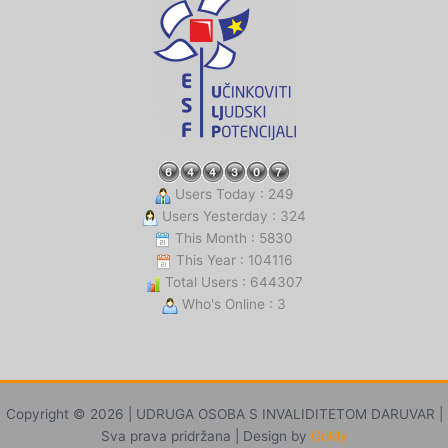
Users Today : 249
Users Yesterday : 324
This Month : 5830
This Year : 104116
Total Users : 644307
Who's Online : 3
Copyright © 2026 | UDRUGA OSOBA S INVALIDITETOM DARUVAR |
Sva prava pridržana | Design by
Goldy