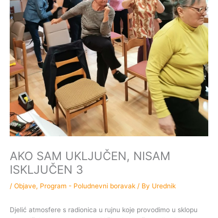
AKO SAM UKLJUČEN, NISAM
ISKLJUČEN 3
/
Objave
,
Program - Poludnevni boravak
/ By
Urednik
Djelić atmosfere s radionica u rujnu koje provodimo u sklopu