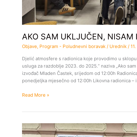
AKO SAM UKLJUČEN, NISAM 
Objave
,
Program - Poludnevni boravak
/
Urednik
/
11
Djelić atmosfere s radionica koje provodimo u sklopu
usluga za razdoblje 2023. do 2025.“ naziva „Ako sam 
izvođač Mladen Častek, srijedom od 12:00h Radionica i
ponedjeljka mjesečno od 12:00h Likovna radionica – 
Read More »
AKO
SAM