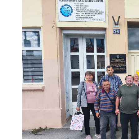
UKLJUČEN,
NISAM
ISKLJUČEN
3