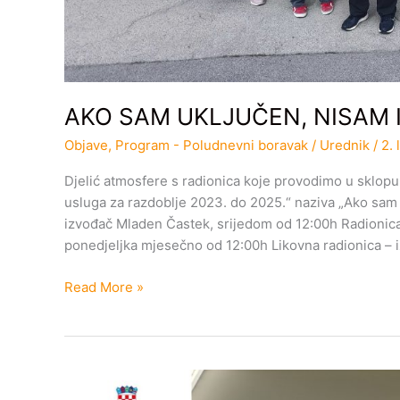
AKO SAM UKLJUČEN, NISAM 
Objave
,
Program - Poludnevni boravak
/
Urednik
/
2. 
Djelić atmosfere s radionica koje provodimo u sklopu
usluga za razdoblje 2023. do 2025.“ naziva „Ako sam 
izvođač Mladen Častek, srijedom od 12:00h Radionica i
ponedjeljka mjesečno od 12:00h Likovna radionica – 
Read More »
AKO