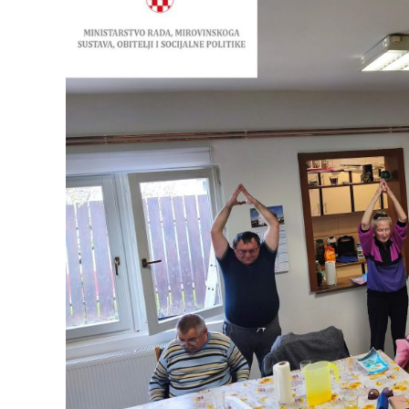
NISAM
ISKLJUČEN
3