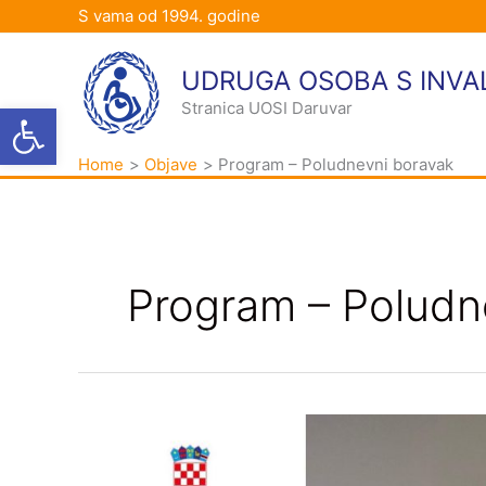
Skip
S vama od 1994. godine
to
content
UDRUGA OSOBA S INVA
Open toolbar
Stranica UOSI Daruvar
Home
Objave
Program – Poludnevni boravak
Program – Poludn
AKO
SAM
UKLJUČEN,