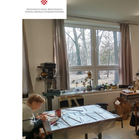
SAM
UKLJUČEN,
NISAM
ISKLJUČEN
3