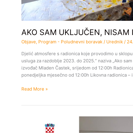
AKO SAM UKLJUČEN, NISAM 
Objave
,
Program - Poludnevni boravak
/
Urednik
/
24.
Djelić atmosfere s radionica koje provodimo u sklopu
usluga za razdoblje 2023. do 2025.“ naziva „Ako sam 
izvođač Mladen Častek, srijedom od 12:00h Radionica i
ponedjeljka mjesečno od 12:00h Likovna radionica – i
Read More »
AKO
SAM