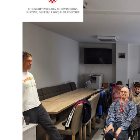
UKLJUČEN,
NISAM
ISKLJUČEN
3