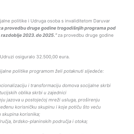
ijalne politike i Udruga osoba s invaliditetom Daruvar
a za provedbu druge godine trogodišnjih programa pod
a razdoblje 2023. do 2025.“
za provedbu druge godine
Udruzi osiguralo 32.500,00 eura.
cijalne politike programom želi potaknuti sljedeće:
ucionalizaciju i transformaciju domova socijalne skrbi
tucijskih oblika skrbi u zajednici
ju jazova u postojećoj mreži usluga, proširenju
ređenu korisničku skupinu i koje potiču što veću
h skupina korisnika;
učja, brdsko-planinskih područja i otoka;