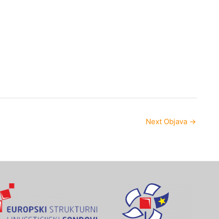
Next Objava
→