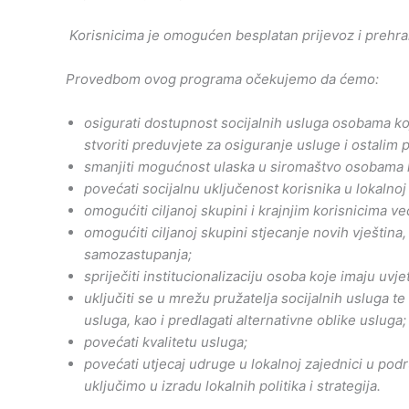
Korisnicima je omogućen besplatan prijevoz i prehra
Provedbom ovog programa očekujemo da ćemo:
osigurati dostupnost socijalnih usluga osobama ko
stvoriti preduvjete za osiguranje usluge i ostalim 
smanjiti mogućnost ulaska u siromaštvo osobama k
povećati socijalnu uključenost korisnika u lokalnoj 
omogućiti ciljanoj skupini i krajnjim korisnicima 
omogućiti ciljanoj skupini stjecanje novih vještin
samozastupanja;
spriječiti institucionalizaciju osoba koje imaju uv
uključiti se u mrežu pružatelja socijalnih usluga t
usluga, kao i predlagati alternativne oblike usluga;
povećati kvalitetu usluga;
povećati utjecaj udruge u lokalnoj zajednici u pod
uključimo u izradu lokalnih politika i strategija.