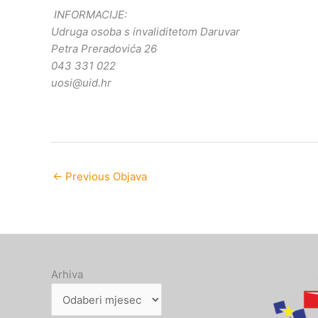
INFORMACIJE:
Udruga osoba s invaliditetom Daruvar
Petra Preradovića 26
043 331 022
uosi@uid.hr
←
Previous Objava
Arhiva