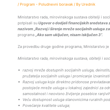
/
Program - Poludnevni boravak
/ By
Urednik
Ministarstvo rada, mirovinskoga sustava obitelji i soc
potpisali su
Ugovor o dodjeli financijskih sredstav
nazivom „Razvoj i širenje mreže socijalnih usluga z
programa
„Ako sam uključen, nisam isključen 3“.
Za provedbu druge godine programa, Ministarstvo je 
Ministarstvo rada, mirovinskoga sustava, obitelji i so
razvoj mreže dostupnih socijalnih usluga, deinstit
pružatelja socijalnih usluga i promicanje izvaninsti
Razvoj usluga koje direktno pridonose prevladavan
postojeće mreže usluga u lokalnoj zajednici za od
samostalnost i neovisno življenje posebice ranjivi
Veću dostupnost usluga stanovnicima ruralnih podr
Povećanje kvalitete usluga;