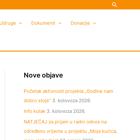
Search
K
A
a
r
Udruge
t
h
Dokumenti
Donacije
e
i
g
v
o
a
r
i
Nove objave
j
e
Početak aktivnosti projekta „Godine nam
dobro stoje“
3. kolovoza 2026.
Info kutak
3. kolovoza 2026.
NATJEČAJ za prijam u radni odnos na
određeno vrijeme u projektu „Moja kućica,