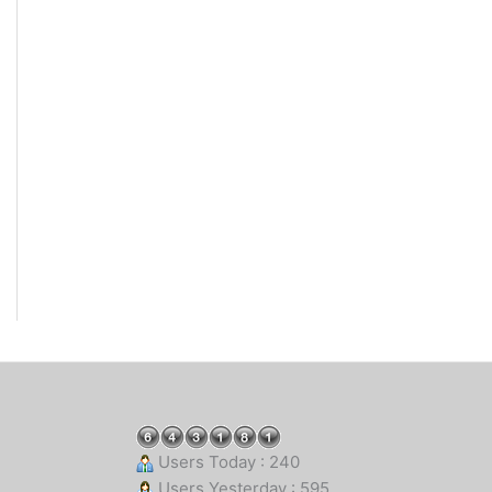
Users Today : 240
Users Yesterday : 595