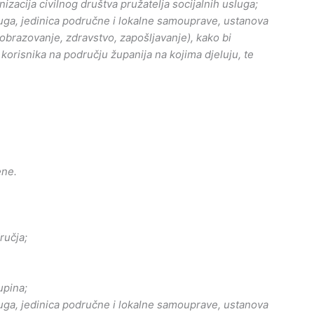
izacija civilnog društva pružatelja socijalnih usluga;
luga, jedinica područne i lokalne samouprave, ustanova
 i obrazovanje, zdravstvo, zapošljavanje), kako bi
korisnika na području županija na kojima djeluju, te
ene.
ručja;
upina;
luga, jedinica područne i lokalne samouprave, ustanova