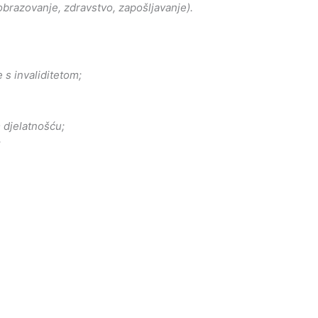
i obrazovanje, zdravstvo, zapošljavanje).
 s invaliditetom;
m djelatnošću;
;