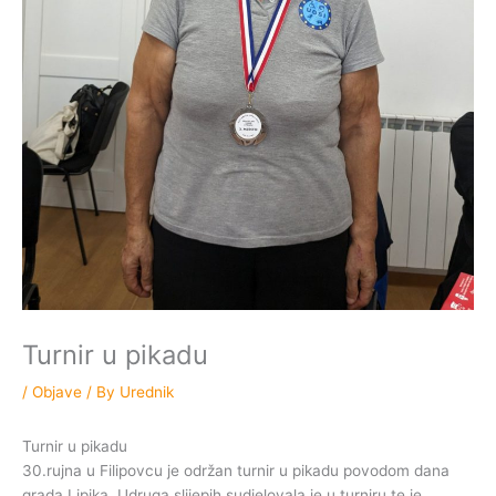
Turnir u pikadu
/
Objave
/ By
Urednik
Turnir u pikadu
30.rujna u Filipovcu je održan turnir u pikadu povodom dana
grada Lipika. Udruga slijepih sudjelovala je u turniru te je