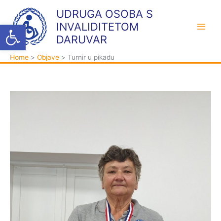
Skip
K
A
UDRUGA OSOBA S
to
a
r
Open toolbar
INVALIDITETOM
content
t
h
DARUVAR
e
i
Home
Objave
Turnir u pikadu
g
v
o
a
r
i
j
e