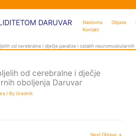
LIDITETOM DARUVAR
Naslovna
Objave
Kontakt
ljelih od cerebralne i dječje paralize i ostalih neuromuskularnih
ljelih od cerebralne i dječje
arnih oboljenja Daruvar
ara
/ By
Urednik
Next Objava
→