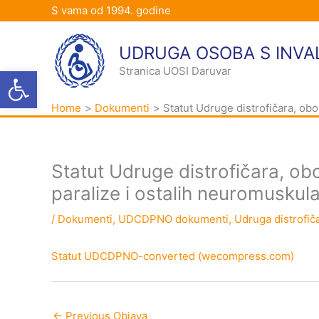
Skip
S vama od 1994. godine
to
content
UDRUGA OSOBA S INVA
Open toolbar
Stranica UOSI Daruvar
Home
Dokumenti
Statut Udruge distrofičara, obo
Statut Udruge distrofičara, obo
paralize i ostalih neuromuskul
/
Dokumenti
,
UDCDPNO dokumenti
,
Udruga distrofič
Statut UDCDPNO-converted (wecompress.com)
←
Previous Objava