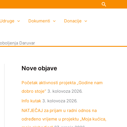
Search
K
A
a
r
Udruge
t
h
Dokumenti
Donacije
e
i
g
v
 oboljenja Daruvar
o
a
r
i
Nove objave
j
e
Početak aktivnosti projekta „Godine nam
dobro stoje“
3. kolovoza 2026.
Info kutak
3. kolovoza 2026.
NATJEČAJ za prijam u radni odnos na
određeno vrijeme u projektu „Moja kućica,