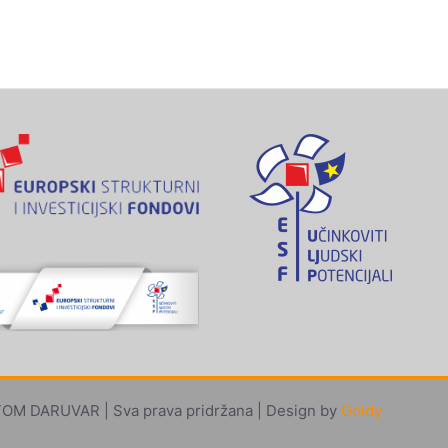
M DARUVAR | Sva prava pridržana | Design by
Goldy