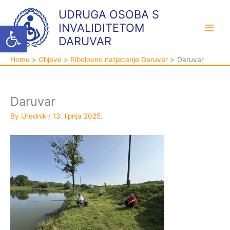
Skip
K
A
UDRUGA OSOBA S
to
a
r
Open toolbar
INVALIDITETOM
content
t
h
DARUVAR
e
i
Home
Objave
Ribolovno natjecanje Daruvar
Daruvar
g
v
o
a
r
Daruvar
i
By
Urednik
/
13. lipnja 2025.
j
e