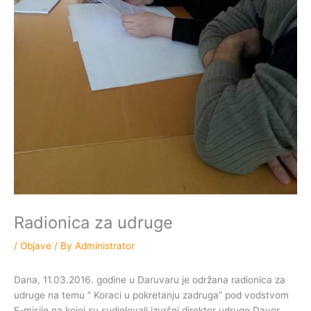
Radionica za udruge
/
Objave
/ By
Administrator
Dana, 11.03.2016. godine u Daruvaru je održana radionica za
udruge na temu ” Koraci u pokretanju zadruga” pod vodstvom
E-misije na kojoj su sudjelovali izvršni direktor udruge Davor