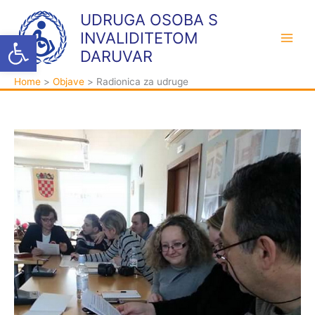
Skip
K
A
UDRUGA OSOBA S
to
a
r
Open toolbar
INVALIDITETOM
content
t
h
DARUVAR
e
i
Home
Objave
Radionica za udruge
g
v
o
a
r
i
j
e