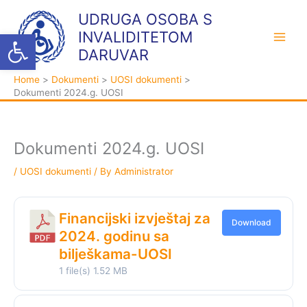
Skip
K
A
UDRUGA OSOBA S
to
a
r
Open toolbar
INVALIDITETOM
content
t
h
DARUVAR
e
i
Home
Dokumenti
UOSI dokumenti
g
v
Dokumenti 2024.g. UOSI
o
a
r
i
Dokumenti 2024.g. UOSI
j
/
UOSI dokumenti
/ By
Administrator
e
Financijski izvještaj za
Download
2024. godinu sa
bilješkama-UOSI
1 file(s)
1.52 MB