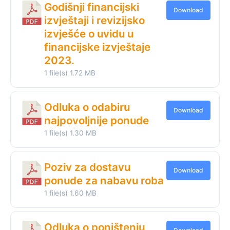
Godišnji financijski
Download
izvještaji i revizijsko
izvješće o uvidu u
financijske izvještaje
2023.
1 file(s)
1.72 MB
Odluka o odabiru
Download
najpovoljnije ponude
1 file(s)
1.30 MB
Poziv za dostavu
Download
ponude za nabavu roba
1 file(s)
1.60 MB
Odluka o poništenju