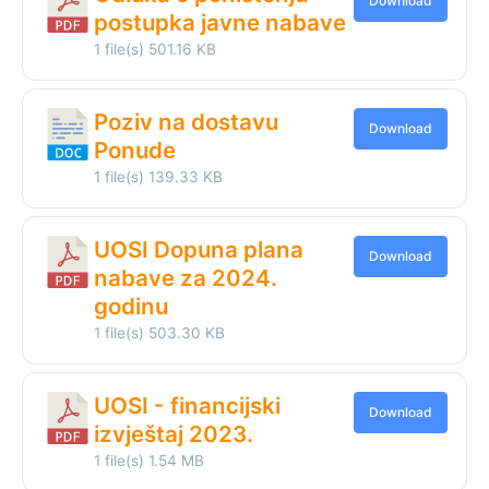
Download
postupka javne nabave
1 file(s)
501.16 KB
Poziv na dostavu
Download
Ponude
1 file(s)
139.33 KB
UOSI Dopuna plana
Download
nabave za 2024.
godinu
1 file(s)
503.30 KB
UOSI - financijski
Download
izvještaj 2023.
1 file(s)
1.54 MB