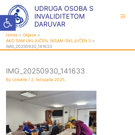
Skip
K
A
UDRUGA OSOBA S
to
a
r
Open toolbar
INVALIDITETOM
content
t
h
DARUVAR
e
i
Home
Objave
g
v
AKO SAM UKLJUČEN, NISAM ISKLJUČEN 3
o
a
IMG_20250930_141633
r
i
j
IMG_20250930_141633
e
By
Urednik
/
2. listopada 2025.