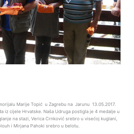
emorijalu Marije Topić u Zagrebu na Jarunu 13.05.2017.
da iz cijele Hrvatske. Naša Udruga postigla je 4 medalje u
anje na stazi, Verica Crnković srebro u visećoj kuglani,
louh i Mirjana Pahoki srebro u belotu.