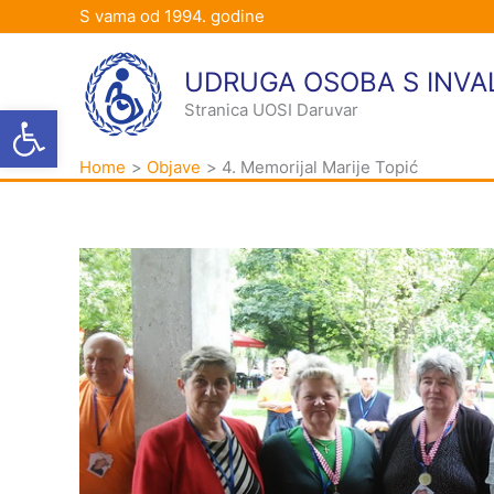
Skip
S vama od 1994. godine
to
content
UDRUGA OSOBA S INVA
Open toolbar
Stranica UOSI Daruvar
Home
Objave
4. Memorijal Marije Topić