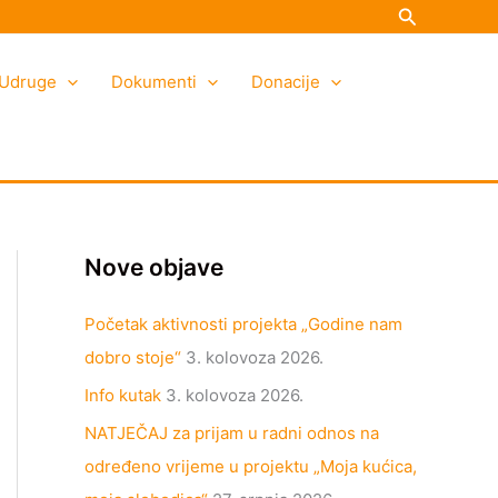
Search
K
A
a
r
Udruge
t
h
Dokumenti
Donacije
e
i
g
v
o
a
r
i
Nove objave
j
e
Početak aktivnosti projekta „Godine nam
dobro stoje“
3. kolovoza 2026.
Info kutak
3. kolovoza 2026.
NATJEČAJ za prijam u radni odnos na
određeno vrijeme u projektu „Moja kućica,