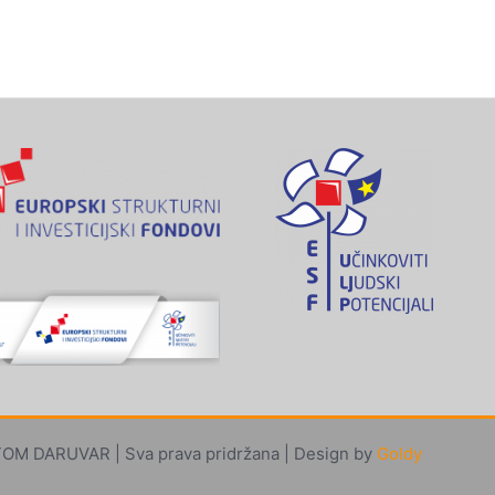
M DARUVAR | Sva prava pridržana | Design by
Goldy