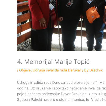
4. Memorijal Marije Topić
/
Objave
,
Udruga invalida rada Daruvar
/ By
Urednik
Udruga invalida rada Daruvar sudjelovala je na 4. M
godine. Uz druženje i sportsko natjecanje invalida ra
pojedinačnom natjecanju: Davor Draksler zlato u kugl
Stjepan Pahoki srebro u stolnom tenisu, te Vlasta Ko