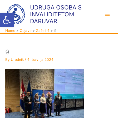
Skip
K
A
UDRUGA OSOBA S
to
a
r
Open toolbar
INVALIDITETOM
content
t
h
DARUVAR
e
i
Home
Objave
Zaželi 4
9
g
v
o
a
r
9
i
By
Urednik
/
4. travnja 2024.
j
e