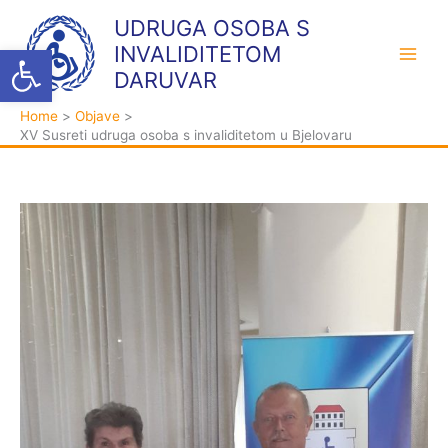
Skip
K
A
UDRUGA OSOBA S
to
a
r
Open toolbar
INVALIDITETOM
content
t
h
DARUVAR
e
i
Home
Objave
g
v
XV Susreti udruga osoba s invaliditetom u Bjelovaru
o
a
r
i
j
e