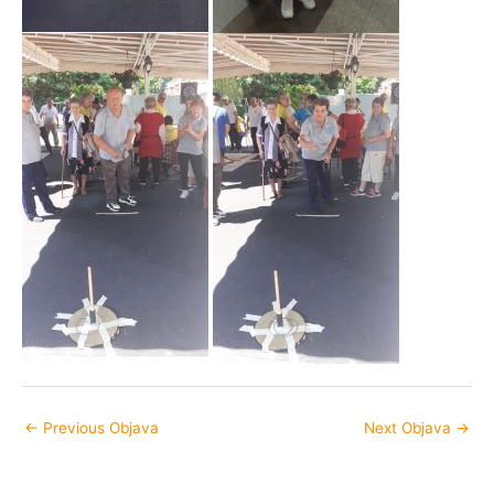
←
Previous Objava
Next Objava
→