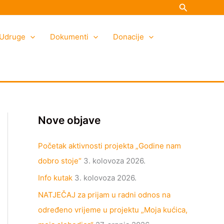
Search
K
A
a
r
Udruge
t
h
Dokumenti
Donacije
e
i
g
v
o
a
r
i
Nove objave
j
e
Početak aktivnosti projekta „Godine nam
dobro stoje“
3. kolovoza 2026.
Info kutak
3. kolovoza 2026.
NATJEČAJ za prijam u radni odnos na
određeno vrijeme u projektu „Moja kućica,