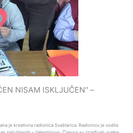
EN NISAM ISKLJUČEN“ –
a je kreativna radionica Svaštarica. Radionicu je vodila
an zaljubljenih – Valentinovo. Članovi su izrađivali uratke