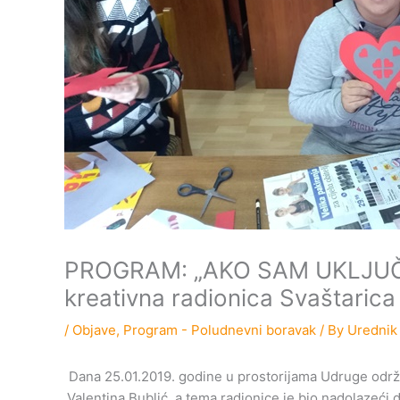
PROGRAM: „AKO SAM UKLJUČ
kreativna radionica Svaštarica
/
Objave
,
Program - Poludnevni boravak
/ By
Urednik
Dana 25.01.2019. godine u prostorijama Udruge održan
Valentina Bublić, a tema radionice je bio nadolazeći d