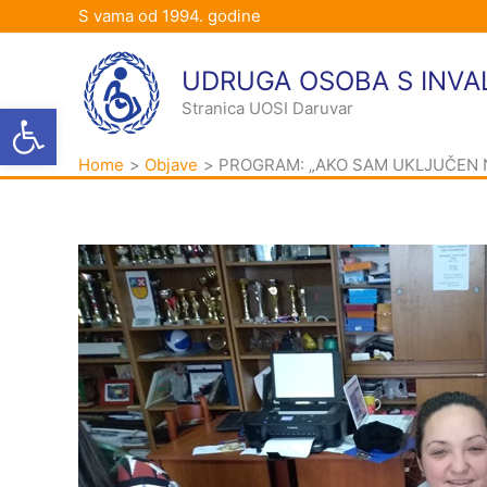
Skip
S vama od 1994. godine
to
content
UDRUGA OSOBA S INVA
Open toolbar
Stranica UOSI Daruvar
Home
Objave
PROGRAM: „AKO SAM UKLJUČEN NIS