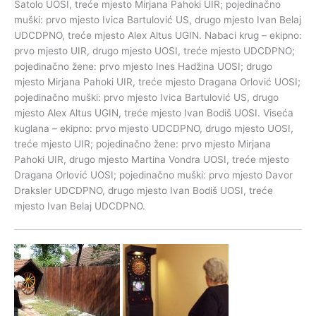
Satolo UOSI, treće mjesto Mirjana Pahoki UIR; pojedinačno
muški: prvo mjesto Ivica Bartulović US, drugo mjesto Ivan Belaj
UDCDPNO, treće mjesto Alex Altus UGIN. Nabaci krug – ekipno:
prvo mjesto UIR, drugo mjesto UOSI, treće mjesto UDCDPNO;
pojedinačno žene: prvo mjesto Ines Hadžina UOSI; drugo
mjesto Mirjana Pahoki UIR, treće mjesto Dragana Orlović UOSI;
pojedinačno muški: prvo mjesto Ivica Bartulović US, drugo
mjesto Alex Altus UGIN, treće mjesto Ivan Bodiš UOSI. Viseća
kuglana – ekipno: prvo mjesto UDCDPNO, drugo mjesto UOSI,
treće mjesto UIR; pojedinačno žene: prvo mjesto Mirjana
Pahoki UIR, drugo mjesto Martina Vondra UOSI, treće mjesto
Dragana Orlović UOSI; pojedinačno muški: prvo mjesto Davor
Draksler UDCDPNO, drugo mjesto Ivan Bodiš UOSI, treće
mjesto Ivan Belaj UDCDPNO.