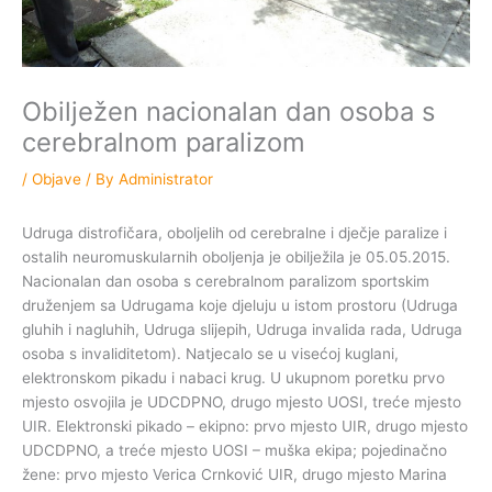
Obilježen nacionalan dan osoba s
cerebralnom paralizom
/
Objave
/ By
Administrator
Udruga distrofičara, oboljelih od cerebralne i dječje paralize i
ostalih neuromuskularnih oboljenja je obilježila je 05.05.2015.
Nacionalan dan osoba s cerebralnom paralizom sportskim
druženjem sa Udrugama koje djeluju u istom prostoru (Udruga
gluhih i nagluhih, Udruga slijepih, Udruga invalida rada, Udruga
osoba s invaliditetom). Natjecalo se u visećoj kuglani,
elektronskom pikadu i nabaci krug. U ukupnom poretku prvo
mjesto osvojila je UDCDPNO, drugo mjesto UOSI, treće mjesto
UIR. Elektronski pikado – ekipno: prvo mjesto UIR, drugo mjesto
UDCDPNO, a treće mjesto UOSI – muška ekipa; pojedinačno
žene: prvo mjesto Verica Crnković UIR, drugo mjesto Marina