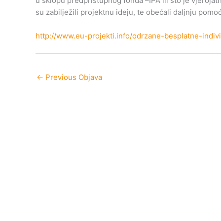
u sklopu predpristupnog fonda –IPA ili što je vjerojat
su zabilježili projektnu ideju, te obećali daljnju pomo
http://www.eu-projekti.info/odrzane-besplatne-indi
←
Previous Objava