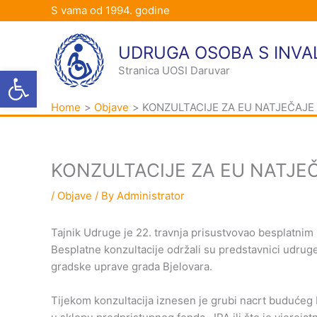
Skip
S vama od 1994. godine
to
content
UDRUGA OSOBA S INVA
Open toolbar
Stranica UOSI Daruvar
Home
Objave
KONZULTACIJE ZA EU NATJEČAJE
KONZULTACIJE ZA EU NATJE
/
Objave
/ By
Administrator
Tajnik Udruge je 22. travnja prisustvovao besplatnim
Besplatne konzultacije održali su predstavnici udruge
gradske uprave grada Bjelovara.
Tijekom konzultacija iznesen je grubi nacrt budućeg E