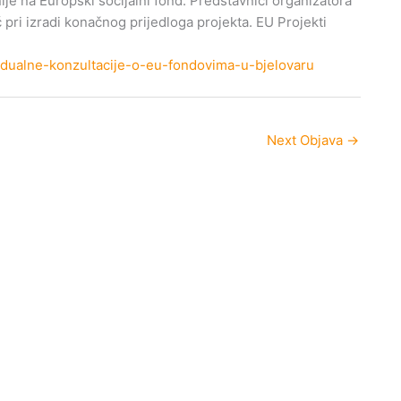
nije na Europski socijalni fond. Predstavnici organizatora
ć pri izradi konačnog prijedloga projekta. EU Projekti
vidualne-konzultacije-o-eu-fondovima-u-bjelovaru
Next Objava
→