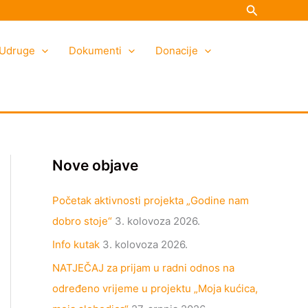
Search
K
A
a
r
Udruge
t
h
Dokumenti
Donacije
e
i
g
v
o
a
r
i
Nove objave
j
e
Početak aktivnosti projekta „Godine nam
dobro stoje“
3. kolovoza 2026.
Info kutak
3. kolovoza 2026.
NATJEČAJ za prijam u radni odnos na
određeno vrijeme u projektu „Moja kućica,