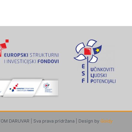
M DARUVAR | Sva prava pridržana | Design by
Goldy