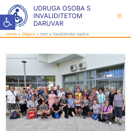
Skip
K
A
UDRUGA OSOBA S
to
a
r
Open toolbar
INVALIDITETOM
content
t
h
DARUVAR
e
i
Home
Objave
Izlet u Varaždinske toplice
g
v
o
a
r
i
j
e