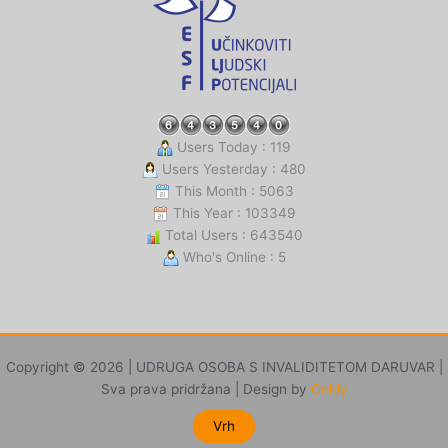
Users Today : 119
Users Yesterday : 480
This Month : 5063
This Year : 103349
Total Users : 643540
Who's Online : 5
Copyright © 2026 | UDRUGA OSOBA S INVALIDITETOM DARUVAR |
Sva prava pridržana | Design by
Goldy
Vrh