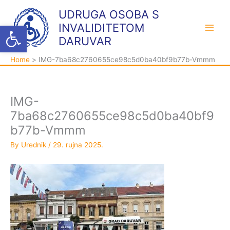
Skip
K
A
UDRUGA OSOBA S
to
a
r
Open toolbar
INVALIDITETOM
content
t
h
DARUVAR
e
i
Home
IMG-7ba68c2760655ce98c5d0ba40bf9b77b-Vmmm
g
v
o
a
r
IMG-
i
7ba68c2760655ce98c5d0ba40bf9
j
b77b-Vmmm
e
By
Urednik
/
29. rujna 2025.