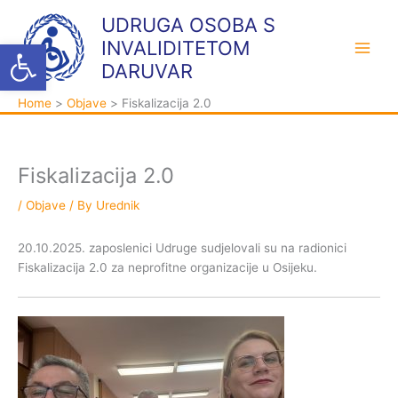
Skip
K
A
UDRUGA OSOBA S
to
a
r
Open toolbar
INVALIDITETOM
content
t
h
DARUVAR
e
i
Home
Objave
Fiskalizacija 2.0
g
v
o
a
r
Fiskalizacija 2.0
i
j
/
Objave
/ By
Urednik
e
20.10.2025. zaposlenici Udruge sudjelovali su na radionici
Fiskalizacija 2.0 za neprofitne organizacije u Osijeku.