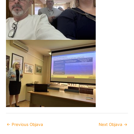
←
Previous Objava
Next Objava
→