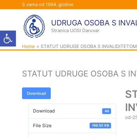
Skip
S vama od 1994. godine
to
content
UDRUGA OSOBA S INVA
Open toolbar
Stranica UOSI Daruvar
Home
STATUT UDRUGE OSOBA S INVALIDITETO
STATUT UDRUGE OSOBA S I
S
Download
I
Download
44
od-2
File Size
166.50 KB