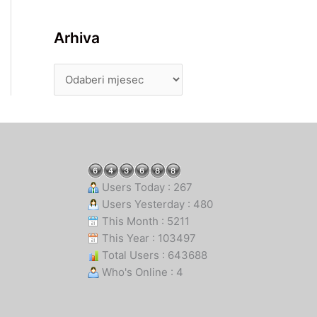
Arhiva
Users Today : 267
Users Yesterday : 480
This Month : 5211
This Year : 103497
Total Users : 643688
Who's Online : 4