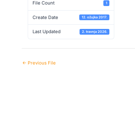
File Count
1
Create Date
12. ožujka 2017.
Last Updated
2. travnja 2026.
←
Previous File