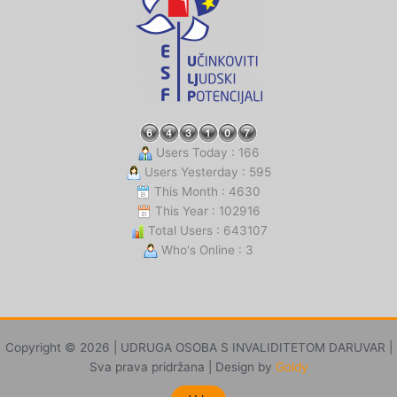
Users Today : 166
Users Yesterday : 595
This Month : 4630
This Year : 102916
Total Users : 643107
Who's Online : 3
Copyright © 2026 | UDRUGA OSOBA S INVALIDITETOM DARUVAR |
Sva prava pridržana | Design by
Goldy