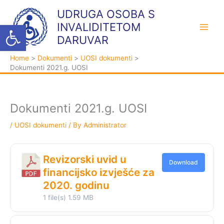
Skip
K
A
UDRUGA OSOBA S
to
a
r
Open toolbar
INVALIDITETOM
content
t
h
DARUVAR
e
i
Home
Dokumenti
UOSI dokumenti
g
v
Dokumenti 2021.g. UOSI
o
a
r
i
Dokumenti 2021.g. UOSI
j
/
UOSI dokumenti
/ By
Administrator
e
Revizorski uvid u
Download
financijsko izvješće za
2020. godinu
1 file(s)
1.59 MB