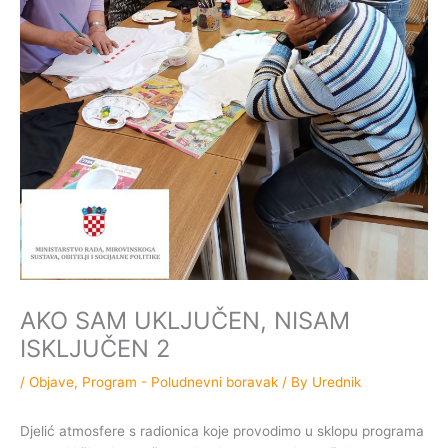
AKO SAM UKLJUČEN, NISAM
ISKLJUČEN 2
/
Objave
,
Program - Poludnevni boravak
/ By
Urednik
Djelić atmosfere s radionica koje provodimo u sklopu programa