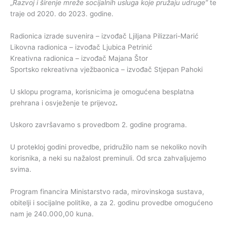
„
Razvoj i širenje mreže socijalnih usluga koje pružaju udruge”
te
traje od 2020. do 2023. godine.
Radionica izrade suvenira – izvođač Ljiljana Pilizzari-Marić
Likovna radionica – izvođač Ljubica Petrinić
Kreativna radionica – izvođač Majana Štor
Sportsko rekreativna vježbaonica – izvođač Stjepan Pahoki
U sklopu programa, korisnicima je omogućena besplatna
prehrana i osvježenje te prijevoz
.
Uskoro završavamo s provedbom 2. godine programa.
U protekloj godini provedbe, pridružilo nam se nekoliko novih
korisnika, a neki su nažalost preminuli. Od srca zahvaljujemo
svima.
Program financira Ministarstvo rada, mirovinskoga sustava,
obitelji i socijalne politike, a za 2. godinu provedbe omogućeno
nam je 240.000,00 kuna.