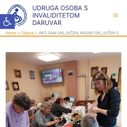
Skip
K
A
UDRUGA OSOBA S
to
a
r
Open toolbar
INVALIDITETOM
content
t
h
DARUVAR
e
i
Home
Objave
AKO SAM UKLJUČEN, NISAM ISKLJUČEN 2
g
v
o
a
r
i
j
e