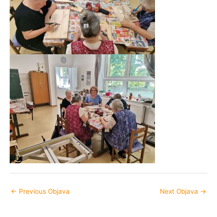
←
Previous Objava
Next Objava
→