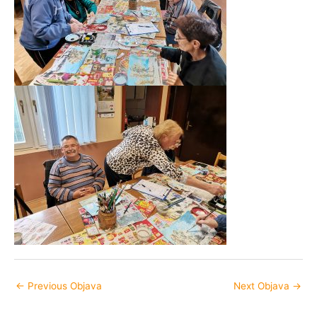
←
Previous Objava
Next Objava
→