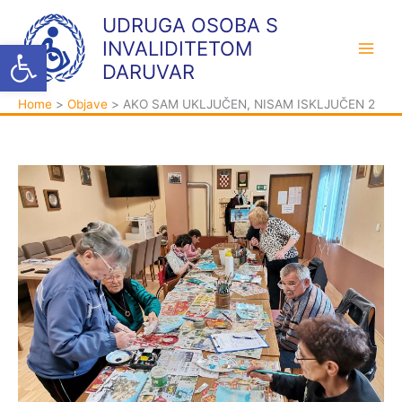
Skip
K
A
UDRUGA OSOBA S
to
a
r
Open toolbar
INVALIDITETOM
content
t
h
DARUVAR
e
i
Home
Objave
AKO SAM UKLJUČEN, NISAM ISKLJUČEN 2
g
v
o
a
r
i
j
e