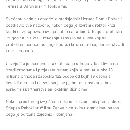
Terasa u Daruvarskim toplicama.
Svečanu sjednicu otvorio je predsjednik Udruge Damir Bokun i
pozdravio sve nazočne, nakon čega je Izvršni direktor kroz
kratki osvrt upoznao sve prisutne sa radom Udruge u proteklih
25 godina. Na kraju izlaganja zahvalio se svima koji su u
proteklom periodu pomagali udruzi kroz suradnju, partnerstvo ili
putem donacija.
U izvješću je posebno istaknuto da je udruga vrlo aktivna na
izradi programa i projekata putem kojih je ostvarila oko 18
milijuna prihoda i zaposlila 122 osobe od kojih 19 osoba s
invaliditetom, ali da sve svoje uspjehe ne bi ostvarila bez
suradnje i partnerstva sa lokalnim dionicima.
Nakon pročitanog izvješća predsjednik i zamjenik predsjednika
Stjepan Pahoki uručili su Zahvalnice svim uzvanicima, nakon
čega je održana zajednički domjenak.