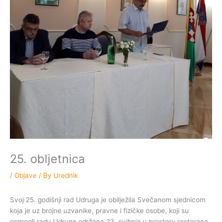
25. obljetnica
/
Objave
/ By
Urednik
Svoj 25. godišnji rad Udruga je obilježila Svečanom sjednicom
koja je uz brojne uzvanike, pravne i fizičke osobe, koji su
pomogli radu Udruge održana 23. svibnja u prostoru restorana