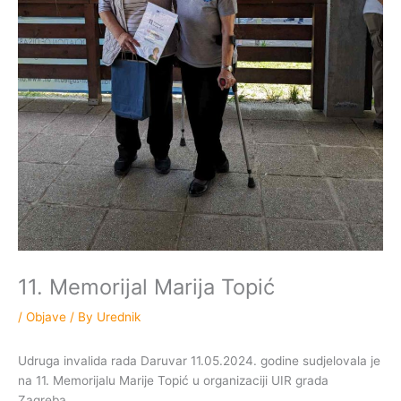
11. Memorijal Marija Topić
/
Objave
/ By
Urednik
Udruga invalida rada Daruvar 11.05.2024. godine sudjelovala je
na 11. Memorijalu Marije Topić u organizaciji UIR grada
Zagreba.