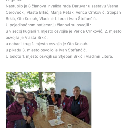
Nastupilo je 8 članova invalida rada Daruvar u sastavu Vesna
Cerovečki, Vlasta Brkić, Marija Petak, Verica Crnković, Stjepan
Brkić, Oto Kolouh, Vladimir Litera i Ivan Štefančić.
U pojedinačnom natjecanju članovi su osvojili :
u visećoj kuglani 1. mjesto osvojila je Verica Crnković, 2. mjesto
osvojila je Vlasta Brkić,
u nabaci krug 1. mjesto osvojio je Oto Kolouh.
u pikadu 3. mjesto osvojio je Ivan Štefančić.
U belotu 1. mjesto osvojili su Stjepan Brkić i Vladimir Litera.