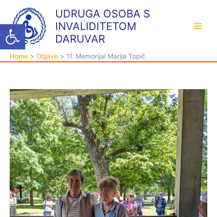
Skip
K
A
UDRUGA OSOBA S
to
a
r
Open toolbar
INVALIDITETOM
content
t
h
DARUVAR
e
i
Home
Objave
11. Memorijal Marija Topić
g
v
o
a
r
i
j
e