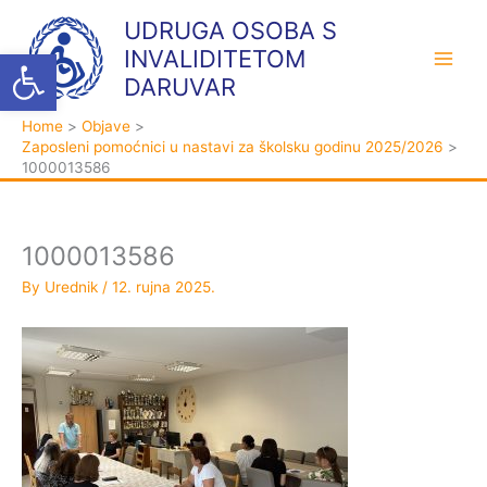
Skip
K
A
UDRUGA OSOBA S
to
a
r
Open toolbar
INVALIDITETOM
content
t
h
DARUVAR
e
i
Home
Objave
g
v
Zaposleni pomoćnici u nastavi za školsku godinu 2025/2026
o
a
1000013586
r
i
j
1000013586
e
By
Urednik
/
12. rujna 2025.