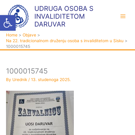
Skip
K
A
UDRUGA OSOBA S
to
a
r
Open toolbar
INVALIDITETOM
content
t
h
DARUVAR
e
i
Home
Objave
g
v
Na 22. tradicionalnom druženju osoba s invaliditetom u Sisku
o
a
1000015745
r
i
j
1000015745
e
By
Urednik
/
13. studenoga 2025.