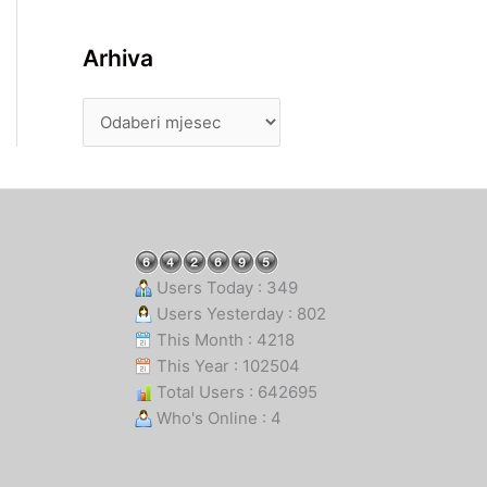
Arhiva
Users Today : 349
Users Yesterday : 802
This Month : 4218
This Year : 102504
Total Users : 642695
Who's Online : 4