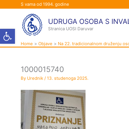
Skip
S vama od 1994. godine
to
content
UDRUGA OSOBA S INVA
Open toolbar
Stranica UOSI Daruvar
Home
Objave
Na 22. tradicionalnom druženju oso
1000015740
By
Urednik
/
13. studenoga 2025.