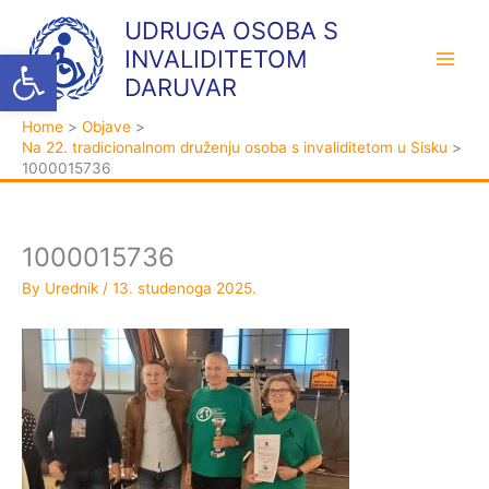
Skip
K
A
UDRUGA OSOBA S
to
a
r
Open toolbar
INVALIDITETOM
content
t
h
DARUVAR
e
i
Home
Objave
g
v
Na 22. tradicionalnom druženju osoba s invaliditetom u Sisku
o
a
1000015736
r
i
j
1000015736
e
By
Urednik
/
13. studenoga 2025.