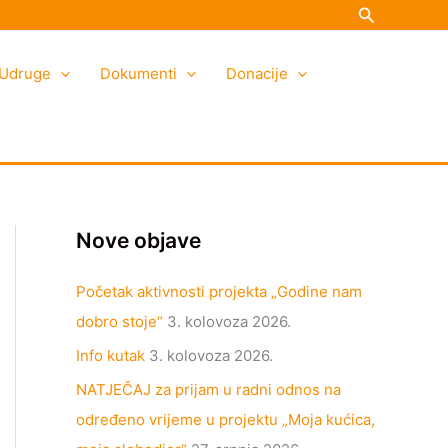
Search
K
A
a
r
Udruge
t
h
Dokumenti
Donacije
e
i
g
v
o
a
r
i
Nove objave
j
e
Početak aktivnosti projekta „Godine nam
dobro stoje“
3. kolovoza 2026.
Info kutak
3. kolovoza 2026.
NATJEČAJ za prijam u radni odnos na
određeno vrijeme u projektu „Moja kućica,