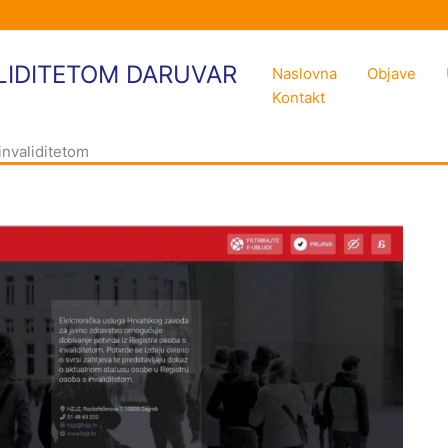
LIDITETOM DARUVAR
Naslovna
Objave
Kontakt
invaliditetom