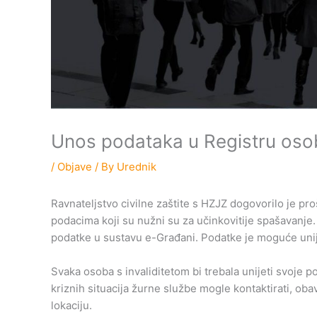
Unos podataka u Registru osob
/
Objave
/ By
Urednik
Ravnateljstvo civilne zaštite s HZJZ dogovorilo je pro
podacima koji su nužni su za učinkovitije spašavanje
podatke u sustavu e-Građani. Podatke je moguće unije
Svaka osoba s invaliditetom bi trebala unijeti svoje 
kriznih situacija žurne službe mogle kontaktirati, obavi
lokaciju.