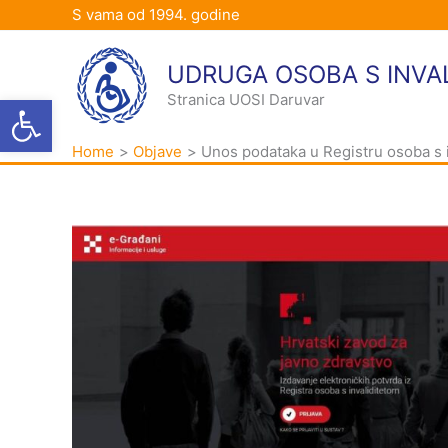
Skip
S vama od 1994. godine
to
content
UDRUGA OSOBA S INVA
Open toolbar
Stranica UOSI Daruvar
Home
Objave
Unos podataka u Registru osoba s 