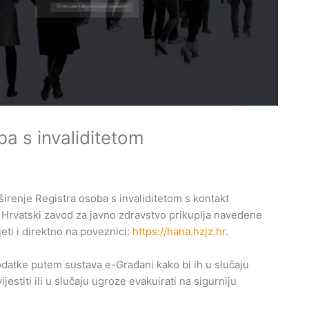
a s invaliditetom
širenje Registra osoba s invaliditetom s kontakt
. Hrvatski zavod za javno zdravstvo prikuplja navedene
ti i direktno na poveznici:
https://hana.hzjz.hr
.
podatke putem sustava e-Građani kako bi ih u slučaju
jestiti ili u slučaju ugroze evakuirati na sigurniju