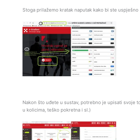
Stoga prilažemo kratak naputak kako bi ste uspješno u
Nakon što uđete u sustav, potrebno je upisati svoje t
u kolicima, teško pokretna i sl.)