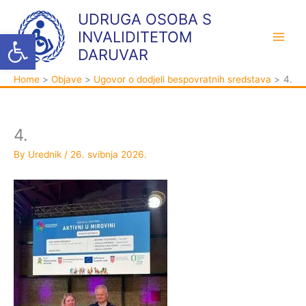
Skip
K
A
UDRUGA OSOBA S
to
a
r
Open toolbar
INVALIDITETOM
content
t
h
DARUVAR
e
i
Home
Objave
Ugovor o dodjeli bespovratnih sredstava
4.
g
v
o
a
r
4.
i
By
Urednik
/
26. svibnja 2026.
j
e