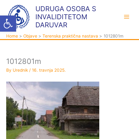
Skip
K
A
UDRUGA OSOBA S
to
a
r
Open toolbar
INVALIDITETOM
content
t
h
DARUVAR
e
i
Home
Objave
Terenska praktična nastava
1012801m
g
v
o
a
r
1012801m
i
By
Urednik
/
16. travnja 2025.
j
e