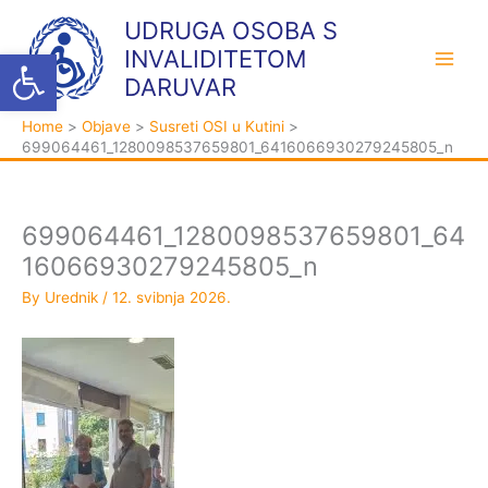
Skip
K
A
UDRUGA OSOBA S
to
a
r
Open toolbar
INVALIDITETOM
content
t
h
DARUVAR
e
i
Home
Objave
Susreti OSI u Kutini
g
v
699064461_1280098537659801_6416066930279245805_n
o
a
r
i
699064461_1280098537659801_64
j
16066930279245805_n
e
By
Urednik
/
12. svibnja 2026.