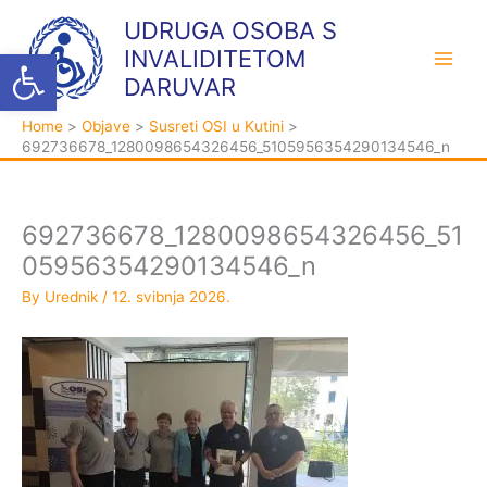
Skip
K
A
UDRUGA OSOBA S
to
a
r
Open toolbar
INVALIDITETOM
content
t
h
DARUVAR
e
i
Home
Objave
Susreti OSI u Kutini
g
v
692736678_1280098654326456_5105956354290134546_n
o
a
r
i
692736678_1280098654326456_51
j
05956354290134546_n
e
By
Urednik
/
12. svibnja 2026.