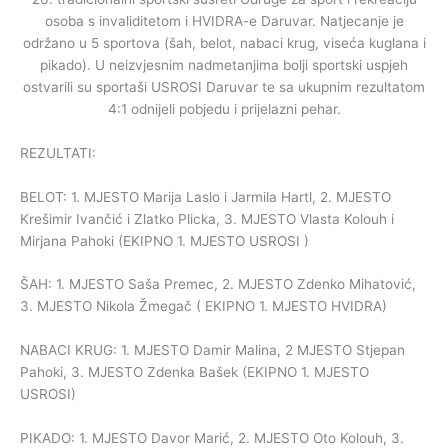
osoba s invaliditetom i HVIDRA-e Daruvar. Natjecanje je
održano u 5 sportova (šah, belot, nabaci krug, viseća kuglana i
pikado). U neizvjesnim nadmetanjima bolji sportski uspjeh
ostvarili su sportaši USROSI Daruvar te sa ukupnim rezultatom
4:1 odnijeli pobjedu i prijelazni pehar.
REZULTATI:
BELOT: 1. MJESTO Marija Laslo i Jarmila Hartl, 2. MJESTO
Krešimir Ivančić i Zlatko Plicka, 3. MJESTO Vlasta Kolouh i
Mirjana Pahoki (EKIPNO 1. MJESTO USROSI )
ŠAH: 1. MJESTO Saša Premec, 2. MJESTO Zdenko Mihatović,
3. MJESTO Nikola Žmegač ( EKIPNO 1. MJESTO HVIDRA)
NABACI KRUG: 1. MJESTO Damir Malina, 2 MJESTO Stjepan
Pahoki, 3. MJESTO Zdenka Bašek (EKIPNO 1. MJESTO
USROSI)
PIKADO: 1. MJESTO Davor Marić, 2. MJESTO Oto Kolouh, 3.