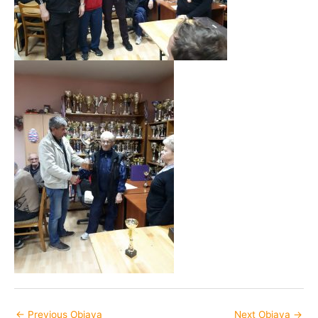
←
Previous Objava
Next Objava
→