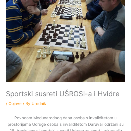
Sportski susreti UŠROSI-a i Hvidre
/
Objave
/ By
Urednik
Povodom Međunarodnog dana osoba s invaliditetom u
prostorijama Udruge osoba s invaliditetom Daruvar održani su
26. tradicionalni sportski susreti Udruge za sport i rekreaciju