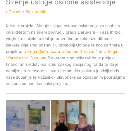
Širenje usluge osobne asistencije
/
Objave
/ By
Urednik
Kako bi projekt “Širenje usluge osobne asistencije za osobe s
invaliditetom na širem području grada Daruvara – Faza II” bio
vidljiv kroz cijelo razdoblje provedbe projekta izradili smo
plakate koje smo postavili u prostoriji Udruge te kod partnera u
projektu:
Udruga Distrofičara Udcdpno Daruvar
” te
Udruga
“Korak dalje” Daruvar
. Plakatom smo prikazali da je projekt
financiran sredstvima iz Europskog socijalnog fonda te da je
namijenjen za osobe s invaliditetom. Na plakatu je vidlji obris
naše županije te Požeško- Slavonske sa označenim područjima
od kuda su nam korisnici projekta.