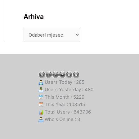
Arhiva
Users Today : 285
Users Yesterday : 480
This Month : 5229
This Year : 103515
Total Users : 643706
Who's Online : 3