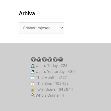
Arhiva
Users Today : 223
Users Yesterday : 480
This Month : 5167
This Year : 103453
Total Users : 643644
Who's Online : 4