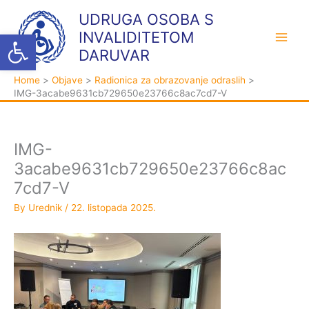
Skip
K
A
UDRUGA OSOBA S
to
a
r
Open toolbar
INVALIDITETOM
content
t
h
DARUVAR
e
i
Home
Objave
Radionica za obrazovanje odraslih
g
v
IMG-3acabe9631cb729650e23766c8ac7cd7-V
o
a
r
i
IMG-
j
3acabe9631cb729650e23766c8ac
e
7cd7-V
By
Urednik
/
22. listopada 2025.