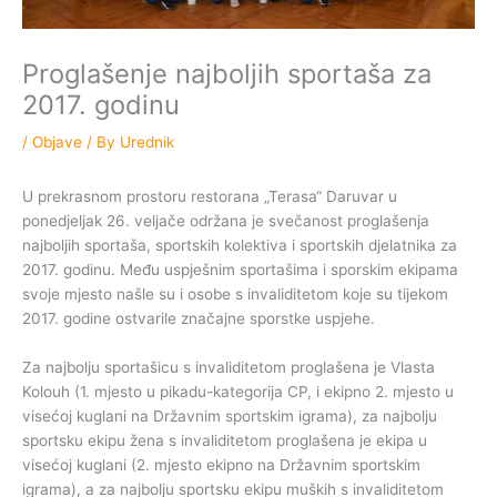
Proglašenje najboljih sportaša za
2017. godinu
/
Objave
/ By
Urednik
U prekrasnom prostoru restorana „Terasa“ Daruvar u
ponedjeljak 26. veljače održana je svečanost proglašenja
najboljih sportaša, sportskih kolektiva i sportskih djelatnika za
2017. godinu. Među uspješnim sportašima i sporskim ekipama
svoje mjesto našle su i osobe s invaliditetom koje su tijekom
2017. godine ostvarile značajne sporstke uspjehe.
Za najbolju sportašicu s invaliditetom proglašena je Vlasta
Kolouh (1. mjesto u pikadu-kategorija CP, i ekipno 2. mjesto u
visećoj kuglani na Državnim sportskim igrama), za najbolju
sportsku ekipu žena s invaliditetom proglašena je ekipa u
visećoj kuglani (2. mjesto ekipno na Državnim sportskim
igrama), a za najbolju sportsku ekipu muških s invaliditetom