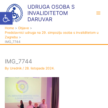
Skip
K
A
UDRUGA OSOBA S
to
a
r
Open toolbar
INVALIDITETOM
content
t
h
DARUVAR
e
i
Home
Objave
g
v
Predstavnici udruga na 29. simpoziju osoba s invaliditetom u
o
a
Zagrebu
IMG_7744
r
i
j
IMG_7744
e
By
Urednik
/
28. listopada 2024.