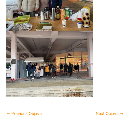
←
Previous Objava
Next Objava
→